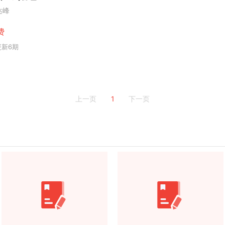
达峰
费
更新6期
1
上一页
下一页