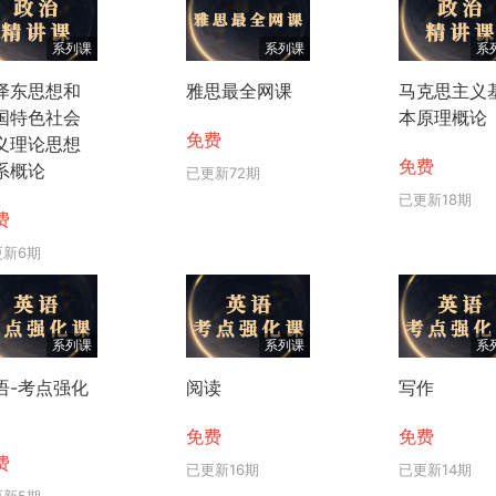
系列课
系列课
系
泽东思想和
雅思最全网课
马克思主义
国特色社会
本原理概论
免费
义理论思想
免费
系概论
已更新72期
已更新18期
费
更新6期
系列课
系列课
系
语-考点强化
阅读
写作
免费
免费
费
已更新16期
已更新14期
更新5期