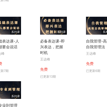
系列课
系列课
系
础表达课-人
必备表达课-即
自我管理-
都要会说话
兴表达，把握
自我管理法
时机
达峰
王达峰
王达峰
费
免费
免费
更新7期
已更新6期
已更新13期
系列课
专业到管理