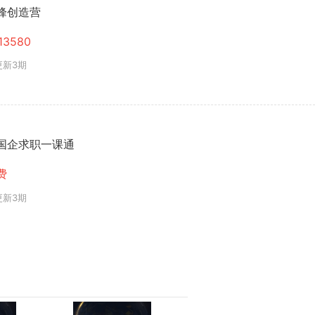
峰创造营
13580
更新3期
国企求职一课通
费
更新3期