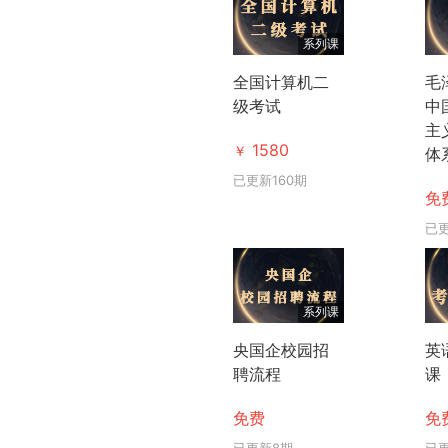
系列课
‌全国计算机二
毛
级考试
中
主
1580
￥
体
已更新160期
免
已
系列课
央国企校园招
英
聘流程
课
免费
免
已更新8期
已