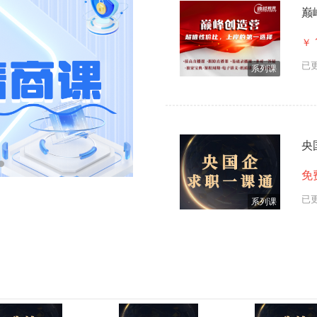
巅
￥
已
系列课
央
免
已
系列课