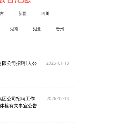
古
新疆
四川
湖南
湖北
贵州
有限公司招聘1人公
2025陕西汉中市南
2026-01-13
司面试资格复审人员
业集团公司招聘工作
2025新疆阿拉尔市
2025-12-13
体检有关事宜公告
限公司招聘8人公告