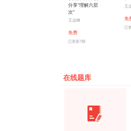
分享“理解六层
王
次”
免
王达峰
已
免费
已更新7期
在线题库