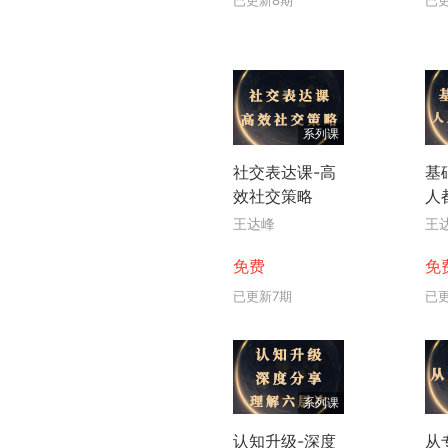
系列课
社交表达课-高
基
效社交策略
人
王达峰
王
免费
免
已更新7期
已
系列课
认知升级-深度
从