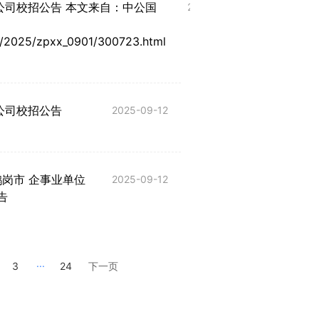
公司校招公告 本文来自：中公国
2025新疆博尔塔拉
2025-09-12
售服务有限公司招聘
/2025/zpxx_0901/300723.html
2025陕西汉中市汉
公司校招公告
限公司招聘中层负责
2025-09-12
鹤岗市 企事业单位
2025陕西阿康紫阳
2025-09-12
告
招聘21人公告
...
3
24
下一页
上一页