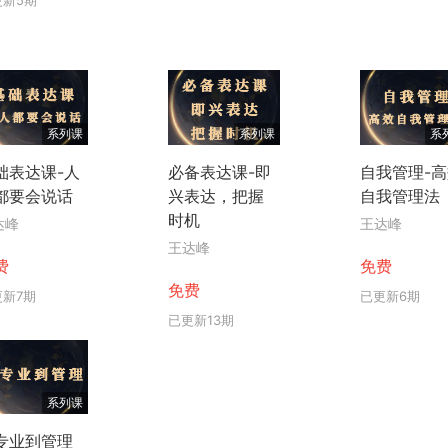
系列课
系列课
系
础表达课-人
必备表达课-即
自我管理-
都要会说话
兴表达，把握
自我管理法
时机
达峰
王达峰
王达峰
费
免费
免费
更新7期
已更新6期
已更新13期
系列课
专业到管理