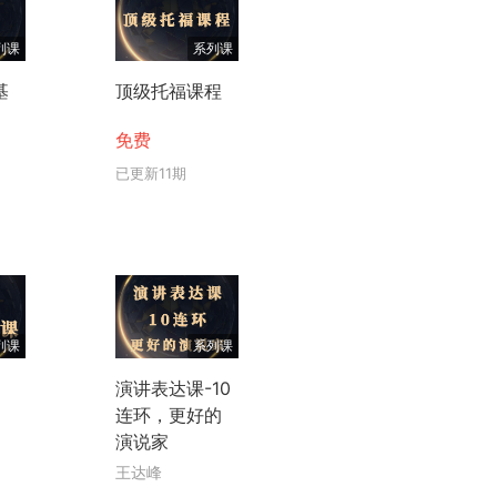
列课
系列课
基
顶级托福课程
免费
已更新11期
列课
系列课
演讲表达课-10
连环，更好的
演说家
王达峰