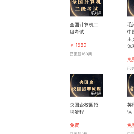
系列课
‌全国计算机二
毛
级考试
中
主
1580
￥
体
已更新160期
免
已
系列课
央国企校园招
英
聘流程
课
免费
免
已更新8期
已