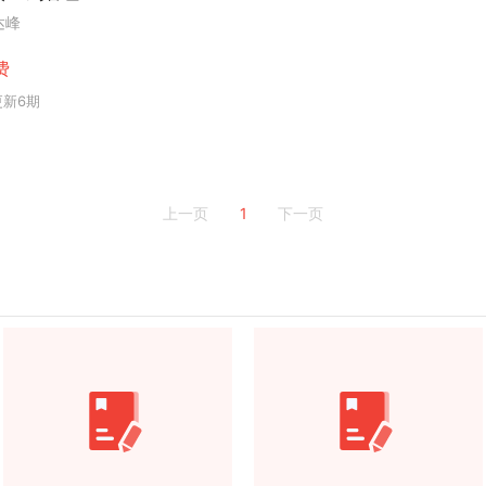
达峰
费
更新6期
1
上一页
下一页