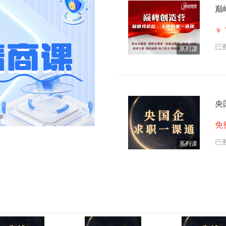
巅
￥
已
系列课
央
免
已
系列课