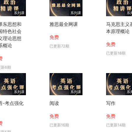
系列课
系列课
系
泽东思想和
雅思最全网课
马克思主义
国特色社会
本原理概论
免费
义理论思想
免费
系概论
已更新72期
已更新18期
费
更新6期
系列课
系列课
系
语-考点强化
阅读
写作
免费
免费
费
已更新16期
已更新14期
更新5期