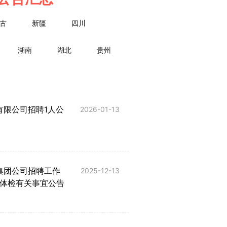
古
新疆
四川
湖南
湖北
贵州
有限公司招聘1人公
2025陕西汉中市南
2026-01-13
司面试资格复审人员
业集团公司招聘工作
2025新疆阿拉尔市
2025-12-13
体检有关事宜公告
限公司招聘8人公告