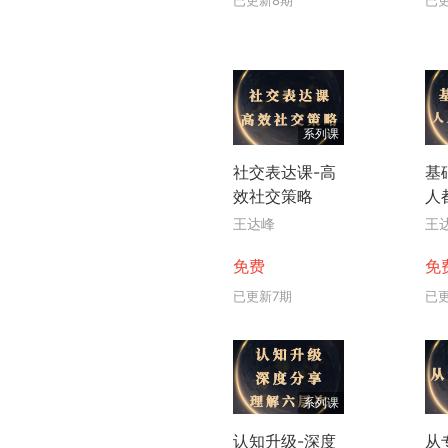
系列课
社交表达课-高
基
效社交策略
人
王达峰
王
免费
免
已更新7期
已
系列课
认知升级-深度
从