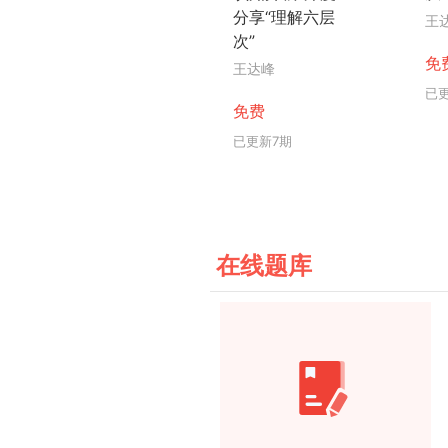
分享“理解六层
王
次”
免
王达峰
已
免费
已更新7期
在线题库