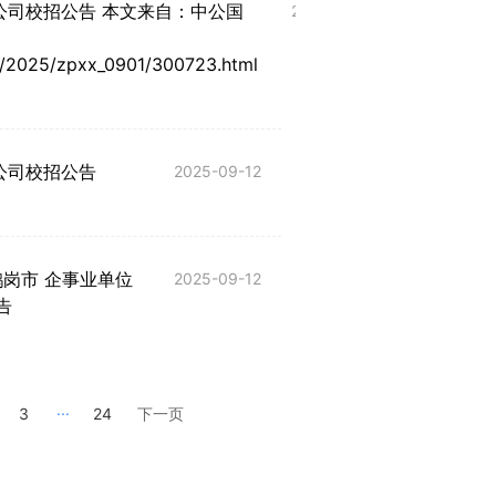
公司校招公告 本文来自：中公国
2025新疆博尔塔拉
2025-09-12
售服务有限公司招聘
/2025/zpxx_0901/300723.html
2025陕西汉中市汉
公司校招公告
限公司招聘中层负责
2025-09-12
鹤岗市 企事业单位
2025陕西阿康紫阳
2025-09-12
告
招聘21人公告
...
3
24
下一页
上一页