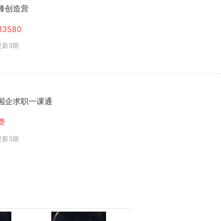
峰创造营
13580
更新3期
国企求职一课通
费
更新3期